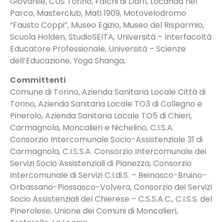
Giovanile, CUS Torino, Falchi di Daffi, Locanda nel
Parco, Masterclub, Mati 1909, Motovelodromo
“Fausto Coppi”, Museo Egizio, Museo del Risparmio,
Scuola Holden, StudioSEITA, Università – Interfacoltà
Educatore Professionale, Università – Scienze
dell’Educazione, Yoga Shanga,
Committenti
Comune di Torino, Azienda Sanitaria Locale Città di
Torino, Azienda Sanitaria Locale TO3 di Collegno e
Pinerolo, Azienda Sanitaria Locale TO5 di Chieri,
Carmagnola, Moncalieri e Nichelino, C.I.S.A.
Consorzio Intercomunale Socio-Assistenziale 31 di
Carmagnola, C.I.S.S.A. Consorzio Intercomunale dei
Servizi Socio Assistenziali di Pianezza, Consorzio
Intercomunale di Servizi C.I.di.S. – Beinasco-Bruino-
Orbassano-Piossasco-Volvera, Consorzio dei Servizi
Socio Assistenziali del Chierese – C.S.S.A.C., C.I.S.S. del
Pinerolese, Unione dei Comuni di Moncalieri,