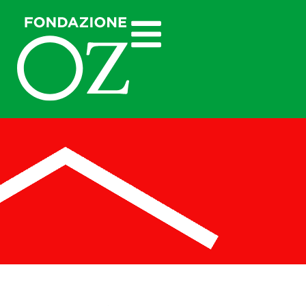
CASA
OZ
È
QUOTIDIANITÀ
CHE CURA
BILANCIO SOCIALE
FONDAZIONE
OZ
2025