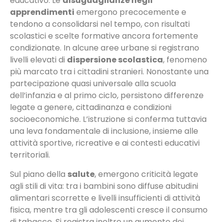
educativo. Le
disuguaglianze negli
apprendimenti
emergono precocemente e
tendono a consolidarsi nel tempo, con risultati
scolastici e scelte formative ancora fortemente
condizionate. In alcune aree urbane si registrano
livelli elevati di
dispersione scolastica
, fenomeno
più marcato tra i cittadini stranieri. Nonostante una
partecipazione quasi universale alla scuola
dell’infanzia e al primo ciclo, persistono differenze
legate a genere, cittadinanza e condizioni
socioeconomiche. L’istruzione si conferma tuttavia
una leva fondamentale di inclusione, insieme alle
attività sportive, ricreative e ai contesti educativi
territoriali.
Sul piano della
salute
, emergono criticità legate
agli stili di vita: tra i bambini sono diffuse abitudini
alimentari scorrette e livelli insufficienti di attività
fisica, mentre tra gli adolescenti cresce il consumo
di tabacco. Si registra inoltre un aumento dei