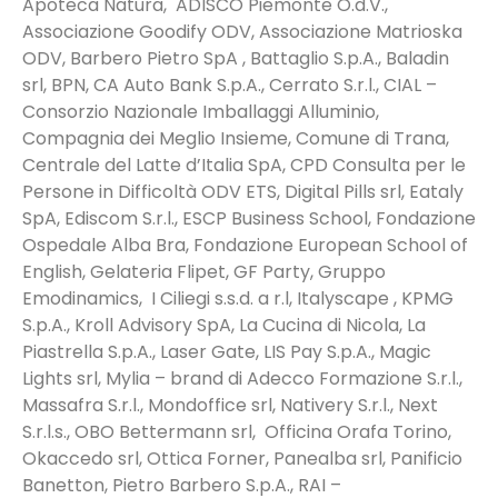
Apoteca Natura, ADISCO Piemonte O.d.V.,
Associazione Goodify ODV, Associazione Matrioska
ODV, Barbero Pietro SpA , Battaglio S.p.A., Baladin
srl, BPN, CA Auto Bank S.p.A., Cerrato S.r.l., CIAL –
Consorzio Nazionale Imballaggi Alluminio,
Compagnia dei Meglio Insieme, Comune di Trana,
Centrale del Latte d’Italia SpA, CPD Consulta per le
Persone in Difficoltà ODV ETS, Digital Pills srl, Eataly
SpA, Ediscom S.r.l., ESCP Business School, Fondazione
Ospedale Alba Bra, Fondazione European School of
English, Gelateria Flipet, GF Party, Gruppo
Emodinamics, I Ciliegi s.s.d. a r.l, Italyscape , KPMG
S.p.A., Kroll Advisory SpA, La Cucina di Nicola, La
Piastrella S.p.A., Laser Gate, LIS Pay S.p.A., Magic
Lights srl, Mylia – brand di Adecco Formazione S.r.l.,
Massafra S.r.l., Mondoffice srl, Nativery S.r.l., Next
S.r.l.s., OBO Bettermann srl, Officina Orafa Torino,
Okaccedo srl, Ottica Forner, Panealba srl, Panificio
Banetton, Pietro Barbero S.p.A., RAI –