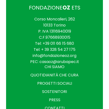
FONDAZIONE
OZ
ETS
Corso Moncalieri, 262
10133 Torino
P. IVA 1311694­0019
C.F.97668930015
Tel: +39 011 66 15 680
Tel: + 39 328 54 27 175
info@fondazioneoz.org
PEC: casaoz@arubapec.it
CHI SIAMO
QUOTIDIANITÀ CHE CURA
PROGETTI SOCIALI
SOSTENITORI
PRESS
CONTATTI