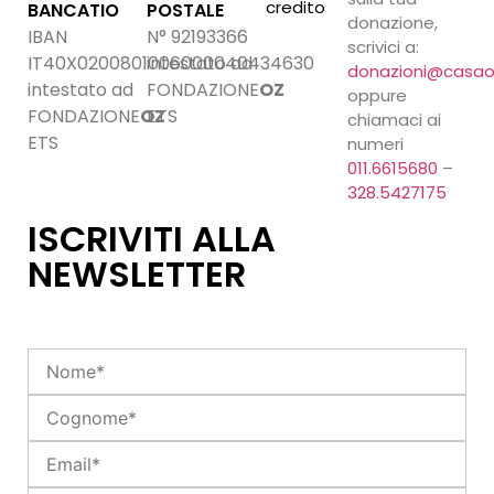
credito
BANCATIO
POSTALE
donazione,
IBAN
N° 92193366
scrivici a:
IT40X0200801006000040434630
intestato ad
donazioni@casao
intestato ad
FONDAZIONE
OZ
oppure
FONDAZIONE
OZ
ETS
chiamaci ai
ETS
numeri
011.6615680
–
328.5427175
ISCRIVITI ALLA
NEWSLETTER