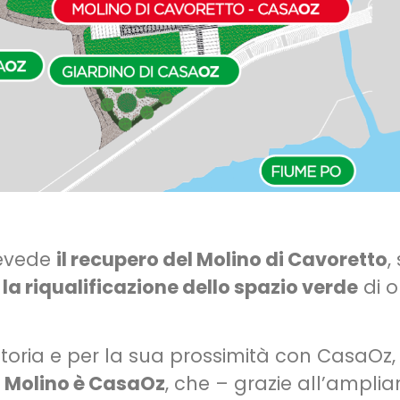
revede
il recupero del Molino di Cavoretto
,
e
la riqualificazione dello spazio verde
di o
storia e per la sua prossimità con CasaOz, 
l Molino è CasaOz
, che – grazie all’ampli