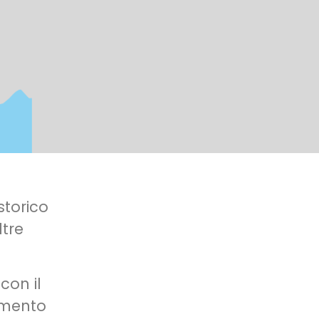
 storico
ltre
con il
amento