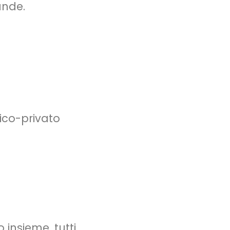
ande.
ico-privato
insieme, tutti