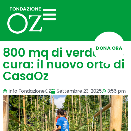
DONA ORA
800 mq di verde che
cura: il nuovo orto di
CasaOz
Info FondazioneOZ
Settembre 23, 2025
3:56 pm