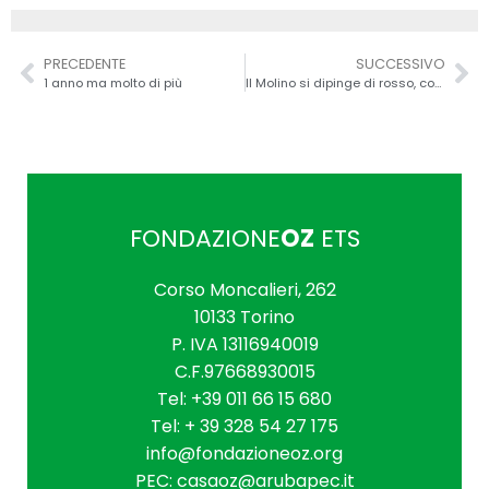
PRECEDENTE
SUCCESSIVO
1 anno ma molto di più
Il Molino si dipinge di rosso, come CasaOz
FONDAZIONE
OZ
ETS
Corso Moncalieri, 262
10133 Torino
P. IVA 1311694­0019
C.F.97668930015
Tel: +39 011 66 15 680
Tel: + 39 328 54 27 175
info@fondazioneoz.org
PEC: casaoz@arubapec.it