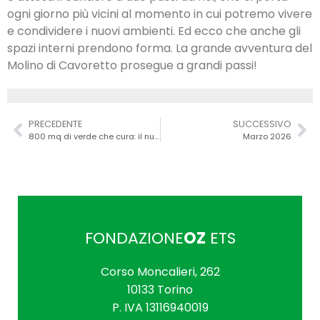
ogni giorno più vicini al momento in cui potremo vivere
e condividere i nuovi ambienti. Ed ecco che anche gli
spazi interni prendono forma. La grande avventura del
Molino di Cavoretto prosegue a grandi passi!
PRECEDENTE
SUCCESSIVO
800 mq di verde che cura: il nuovo orto di CasaOz
Marzo 2026
FONDAZIONE
OZ
ETS
Corso Moncalieri, 262
10133 Torino
P. IVA 1311694­0019