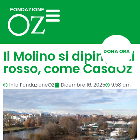
DONA ORA
Il Molino si dipinge di
rosso, come CasaOz
Info FondazioneOZ
Dicembre 16, 2025
9:58 am