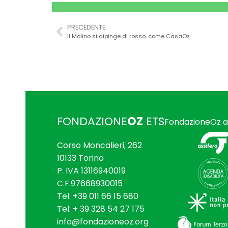
PRECEDENTE
Il Molino si dipinge di rosso, come CasaOz
FONDAZIONE
OZ
ETS
FondazioneOz a
Corso Moncalieri, 262
10133 Torino
P. IVA 1311694­0019
C.F.97668930015
Tel: +39 011 66 15 680
Tel: + 39 328 54 27 175
info@fondazioneoz.org