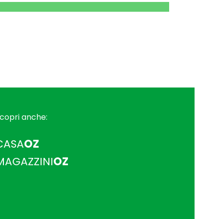
copri anche:
CASA
OZ
MAGAZZINI
OZ